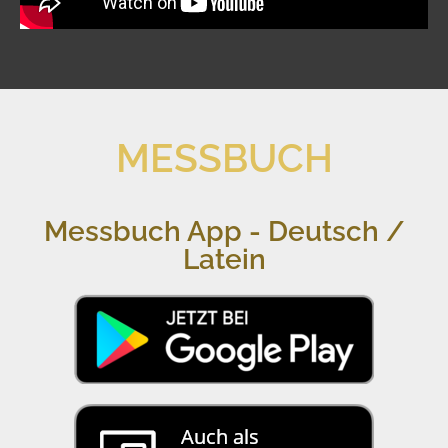
MESSBUCH
Messbuch App - Deutsch /
Latein