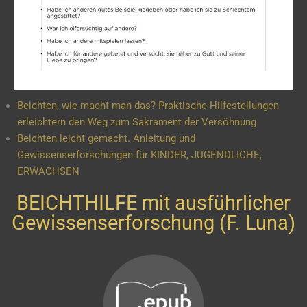
Beichten, wie macht man das? Praktische Hilfestellungen
erleichtern den Weg zum Sakrament der Versöhnung
Beichten leicht gemacht. Anleitung und
Gewissenserforschungen für KINDER, JUGENDLICHE,
ERWACHSEN
BEICHTHILFE mit ausführlicher
Gewissenserforschung (F. Luna)