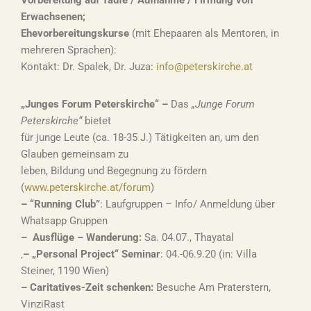
Vorbereitung auf Taufe / Aufnahme / Firmung von
Erwachsenen;
Ehevorbereitungskurse
(mit Ehepaaren als Mentoren, in
mehreren Sprachen):
Kontakt: Dr. Spalek, Dr. Juza:
info@peterskirche.at
„Junges Forum Peterskirche“ –
Das
„Junge Forum
Peterskirche“
bietet
für junge Leute (ca. 18-35 J.) Tätigkeiten an, um den
Glauben gemeinsam zu
leben, Bildung und Begegnung zu fördern
(
www.peterskirche.at/forum
)
– “Running Club”
: Laufgruppen – Info/ Anmeldung über
Whatsapp Gruppen
–
Ausflüge – Wanderung:
Sa. 04.07., Thayatal
‚
– „Personal Project“ Seminar
: 04.-06.9.20 (in: Villa
Steiner, 1190 Wien)
– Caritatives-Zeit schenken:
Besuche Am Praterstern,
VinziRast