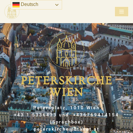
Deutsch
Zum
Inhalt
springen
PETERSKIRCHE
WIEN
Petersplatz, 1010 Wien
+43 1 5336433 und +436769414154
(Sprachbox)
peterskirche@utanet.at