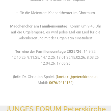
10:00 - 11:00
Nicht besetzt
14:00 - 15:00
Dr. Burkhart
– für die Kleinsten: Kasperltheater im Chorraum
15:00 - 16:00
Dr. Kenner
Mädchenchor am Familiensonntag:
Komm um 9.45 Uhr
16:00 - 17:00
Nicht besetzt
auf die Orgelempore, es wird jedes Mal ein Lied für die
Gabenbereitung mit der Organistin einstudiert.
6. August 2026
Donnerstag
08:00 - 09:00
Dr. Riera
Termine der Familiensonntage 2025/26:
14.9.25,
12.10.25, 9.11.25, 14.12.25, 18.01.26,15.02.26, 8.03.26,
09:00 - 10:00
Dr. Burkhart
12.04.26, 17.05.26
10:00 - 11:00
Nicht besetzt
(I
nfo
: Dr. Christian Spalek (
kontakt@peterskirche.at
,
14:00 - 15:00
Dr. Burkhart
Mobil:
0676/9414154
)
15:00 - 16:00
Dr. Kenner
16:00 - 17:00
Nicht besetzt
JUNGES FORUM Peterskirche
7. August 2026
Freitag