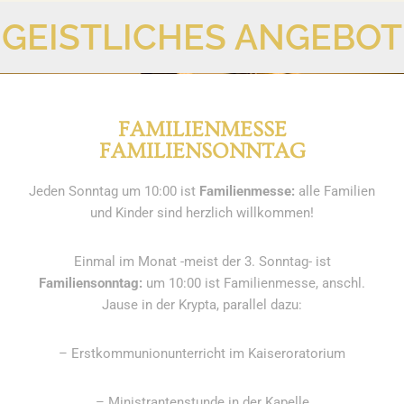
GEISTLICHES ANGEBOT
16:00 - 17:00
Nicht besetzt
4. August 2026
Dienstag
08:00 - 09:00
Dr. Burkhart
FAMILIENMESSE
09:00 - 10:00
Dr. Riera
FAMILIENSONNTAG
10:00 - 11:00
Nicht besetzt
Jeden Sonntag um 10:00 ist
Familienmesse:
alle Familien
14:00 - 15:00
Dr. Riera
und Kinder sind herzlich willkommen!
15:00 - 16:00
Dr. Burkhart
Einmal im Monat -meist der 3. Sonntag- ist
16:00 - 17:00
Nicht besetzt
Familiensonntag:
um 10:00 ist Familienmesse, anschl.
Jause in der Krypta, parallel dazu:
5. August 2026
Mittwoch
08:00 - 09:00
Dr. Riera
– Erstkommunionunterricht im Kaiseroratorium
09:00 - 10:00
Dr. Burkhart
– Ministrantenstunde in der Kapelle