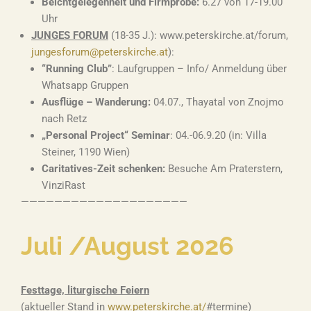
Beichtgelegenheit und Firmprobe:
6.27 von 17-19.00
Uhr
JUNGES FORUM
(18-35 J.): www.peterskirche.at/forum,
jungesforum@peterskirche.at
):
“Running Club”
: Laufgruppen – Info/ Anmeldung über
Whatsapp Gruppen
Ausflüge – Wanderung:
04.07., Thayatal von Znojmo
nach Retz
„Personal Project“ Seminar
: 04.-06.9.20 (in: Villa
Steiner, 1190 Wien)
Caritatives-Zeit schenken:
Besuche Am Praterstern,
VinziRast
————————————————————
Juli /August 2026
Festtage, liturgische Feiern
(aktueller Stand in
www.peterskirche.at/
#termine)