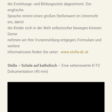
die Erziehungs- und Bildungsziele abgestimmt. Die
englische
Sprache nimmt einen großen Stellenwert im Unterricht
ein, damit
die Kinder sich in der Welt selbstsicher bewegen können.
Gerne
nehmen wir Ihre Voranmeldung entgegen; Formulare und
weitere
Informationen finden Sie unter:
www.stella-dc.at
Stella – Schule auf katholisch
– Eine sehenswerte K-TV
Dokumentation (45 min)