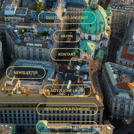
GEISTLICHES ANGEBOT
MUSIK
KONTAKT
NEWSLETTER
NÜTZLICHE LINKS
GESCHICHTE & FÜHRUNG
SAKRAMENTE & LITURGIE